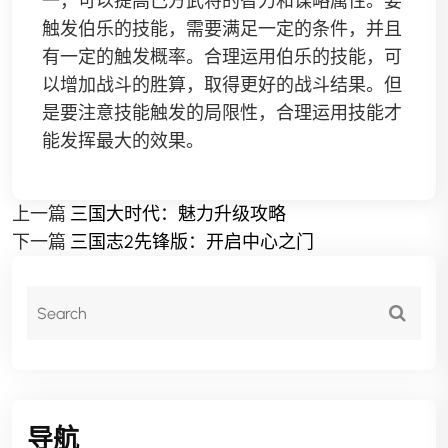
一，可以提高己方武将的智力和谋略属性。要
触发伯乐的技能，需要满足一定的条件，并且
有一定的触发概率。合理运用伯乐的技能，可
以增加战斗的胜算，取得更好的战斗结果。但
是要注意技能触发的局限性，合理运用技能才
能发挥最大的效果。
上一篇
三国大时代：魅力升级攻略
下一篇
三国志2先锋版：开启中心之门
导航