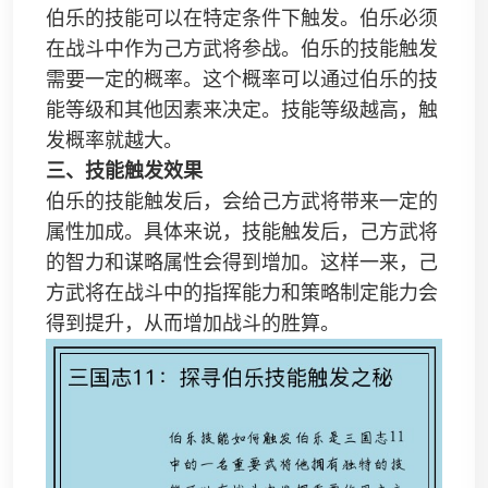
伯乐的技能可以在特定条件下触发。伯乐必须
在战斗中作为己方武将参战。伯乐的技能触发
需要一定的概率。这个概率可以通过伯乐的技
能等级和其他因素来决定。技能等级越高，触
发概率就越大。
三、技能触发效果
伯乐的技能触发后，会给己方武将带来一定的
属性加成。具体来说，技能触发后，己方武将
的智力和谋略属性会得到增加。这样一来，己
方武将在战斗中的指挥能力和策略制定能力会
得到提升，从而增加战斗的胜算。