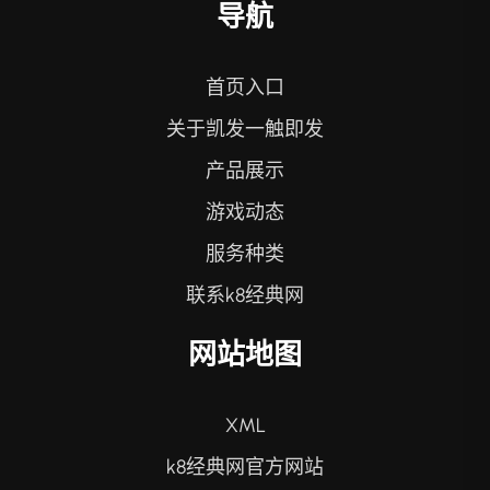
导航
首页入口
关于凯发一触即发
产品展示
游戏动态
服务种类
联系k8经典网
网站地图
XML
k8经典网官方网站