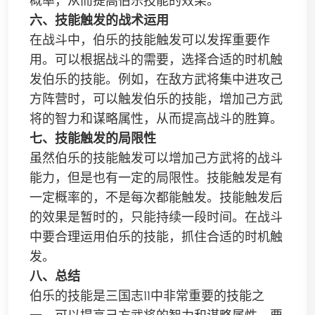
概率，从而提高伯乐技能的效果。
六、技能触发的战术运用
在战斗中，伯乐的技能触发可以发挥重要作
用。可以根据战斗的需要，选择合适的时机触
发伯乐的技能。例如，在敌方武将集中进攻己
方阵营时，可以触发伯乐的技能，增加己方武
将的智力和谋略属性，从而提高战斗的胜算。
七、技能触发的局限性
虽然伯乐的技能触发可以增加己方武将的战斗
能力，但是也有一定的局限性。技能触发是有
一定概率的，不是每次都能触发。技能触发后
的效果是暂时的，只能持续一段时间。在战斗
中要合理运用伯乐的技能，抓住合适的时机触
发。
八、总结
伯乐的技能是三国志11中非常重要的技能之